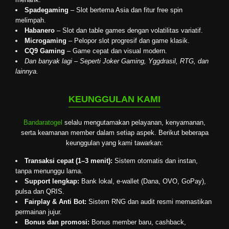
Spadegaming
– Slot bertema Asia dan fitur free spin
melimpah.
Habanero
– Slot dan table games dengan volatilitas variatif.
Microgaming
– Pelopor slot progresif dan game klasik.
CQ9 Gaming
– Game cepat dan visual modern.
Dan banyak lagi – Seperti Joker Gaming, Yggdrasil, RTG, dan
lainnya.
KEUNGGULAN KAMI
Bandaratogel
selalu mengutamakan pelayanan, kenyamanan,
serta keamanan member dalam setiap aspek. Berikut beberapa
keunggulan yang kami tawarkan:
Transaksi cepat (1–3 menit):
Sistem otomatis dan instan,
tanpa menunggu lama.
Support lengkap:
Bank lokal, e-wallet (Dana, OVO, GoPay),
pulsa dan QRIS.
Fairplay & Anti Bot:
Sistem RNG dan audit resmi memastikan
permainan jujur.
Bonus dan promosi:
Bonus member baru, cashback,