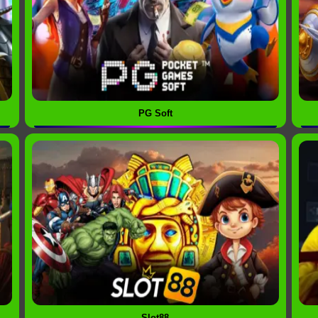
PG Soft
Slot88