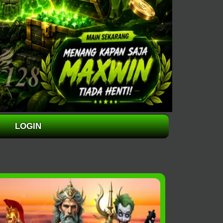
LOGIN