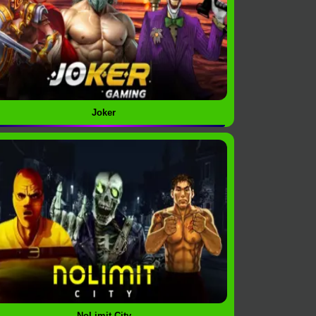
Joker
NoLimit City